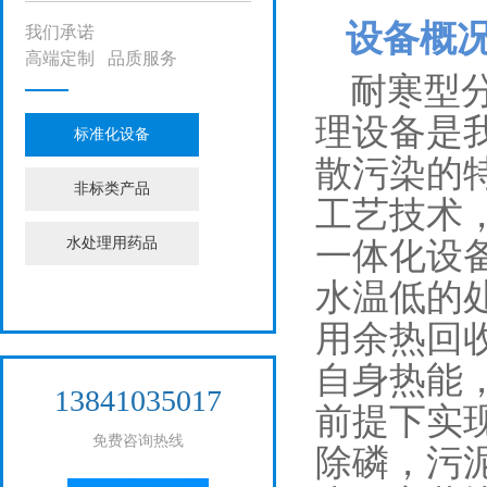
EQUIPMENT
设备概况Eq
我们承诺
高端定制 品质服务
耐寒型
理设备是
标准化设备
散污染的
非标类产品
工艺技术
水处理用药品
一体化设
水温低的
用余热回
自身热能
13841035017
前提下实
免费咨询热线
除磷，污